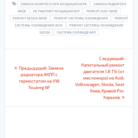
ЗАМЕНА КОМПРЕССОРА КОНДИЦИОНЕРА
ЗАМЕНА РАДИАТОРА
КИЕВ
НЕ РАБОТАЕТ КОНДИЦИОНЕР
РЕМОНТ AUDI КИЕВ
РЕМОНТ SKODA КИЕВ
РЕМОНТ СИСТЕМЫ ОХЛАЖДЕНИЯ
РЕМОНТ
СИСТЕМЫ ОХЛАЖДЕНИЯ AUDI
РЕМОНТ СИСТЕМЫ ОХЛАЖДЕНИЯ
SKODA
СИСТЕМА ОХЛАЖДЕНИЯ
Навигация
Следу
Следующий:
по
запись
Капитальный ремонт
Предыдущая
Предыдущий:
Замена
двигателя 1.8 TSi (от
запись:
радиатора АКПП с
записям
масложора) на Audi,
термостатом на VW
Volkswagen, Skoda, Seat
Touareg NF
Киев, Кривой Рог,
Харьков