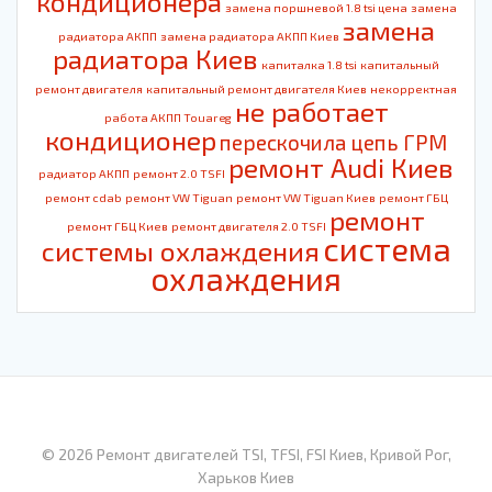
кондиционера
замена поршневой 1.8 tsi цена
замена
замена
радиатора АКПП
замена радиатора АКПП Киев
радиатора Киев
капиталка 1.8 tsi
капитальный
ремонт двигателя
капитальный ремонт двигателя Киев
некорректная
не работает
работа АКПП Touareg
кондиционер
перескочила цепь ГРМ
ремонт Audi Киев
радиатор АКПП
ремонт 2.0 TSFI
ремонт cdab
ремонт VW Tiguan
ремонт VW Tiguan Киев
ремонт ГБЦ
ремонт
ремонт ГБЦ Киев
ремонт двигателя 2.0 TSFI
система
системы охлаждения
охлаждения
© 2026 Ремонт двигателей TSI, TFSI, FSI Киев, Кривой Рог,
Харьков Киев