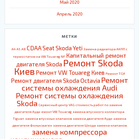
Май 2020
Апрель 2020
МЕТКИ
CDAA
Seat
Skoda
Yeti
A4
A5
A8
Замена радиатора АКПП с
Капитальный ремонт
термостатом на VW Touareg NF
Ремонт Skoda
двигателя Skoda
Киев
Ремонт VW Touareg Киев
Ремонт ТСИ
Ремонт
Ремонт двигателя Skoda Octavia
системы охлаждения Audi
Ремонт системы охлаждения
Skoda
Сервисный центр VAG стоимость работ по замене
двигателя Ауди
емонт VW Touareg
замена впускного коллектора
Tiguan
замена впускных клапанов
замена двигателя Ауди
замена
двигателя Фольксваген
замена двигателя Шкода
замена клапанов
замена компрессора